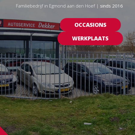
Familiebedrijf in Egmond aan den Hoef |
sinds 2016
OCCASIONS
WERKPLAATS