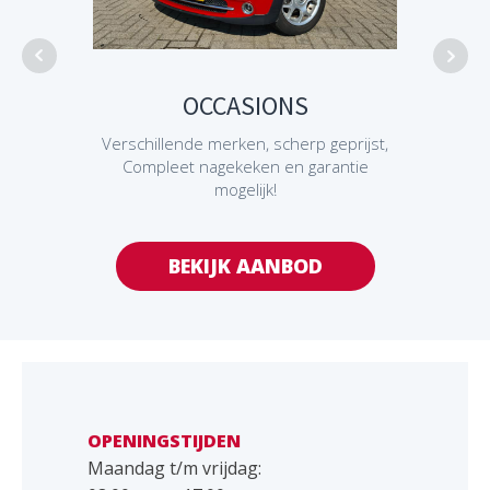
ON
OCCASIONS
Is j
Verschillende merken, scherp geprijst,
Compleet nagekeken en garantie
mogelijk!
BEKIJK AANBOD
OPENINGSTIJDEN
Maandag t/m vrijdag: